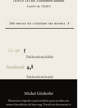
TENUE TETRA | Gendarmerie nationale
Prix promotionnel
À partir de
135,00 €
Découvrez les créations sur mesure
5
Voir les avis sur la fiche
4,8
Voir les avis sur la page
Michel Gitzhofer
Illustration originale et personnalisée pour un adieu aux
armes d'un militaire de haut rang. Travail très documenté et