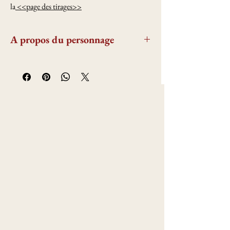
la
<<page des tirages>>
A propos du personnage
Considéré comme le roi des dieux dans la
mythologie grecque, il a plusieurs symboles
dont les éclairs. Fils de Cronos et Rhéa. Il met
fin au règne de son père lors de la
Titanomachie.
Mariée à
Héra
, il eut plusieurs enfants telle
que
Arès
,
Héphaïstos
ou encore Hérisse.
Mais, il eut beaucoup d’autres enfants
puisqu’il multiplie les conquêtes dont des
olympiens tels que
Apollon
et
Artémis
,
Athéna
ou
Dionysos
mais aussi des enfants nés
d’une femme mortelle tels que Minos, Hélène
de Troie ou Héraclès.
Ils figurent dans de nombreux mythes relatant