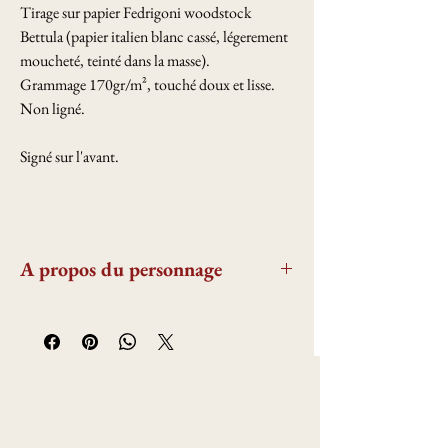
Tirage sur papier Fedrigoni woodstock
Bettula (papier italien blanc cassé, légerement
moucheté, teinté dans la masse).
Grammage 170gr/m², touché doux et lisse.
Non ligné.
Signé sur l'avant.
A propos du personnage
Sainte Barbe est une jeune fille païenne qui sera
condamnée à mort par son propre père à la
suite de sa conversion le tout dans d'atroces
souffrances. Elle deviendra la sainte patronne
de l'artillerie, ayant péri par le feu. Elle est
représentée ici avec le canon qui représente