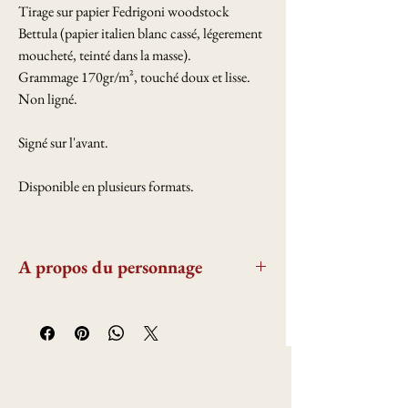
Tirage sur papier Fedrigoni woodstock
Bettula (papier italien blanc cassé, légerement
moucheté, teinté dans la masse).
Grammage 170gr/m², touché doux et lisse.
Non ligné.
Signé sur l'avant.
Disponible en plusieurs formats.
A propos du personnage
Saint Nicolas est un des saints les plus connus
dans l'est de la France, ou il est feté et attendu
par tous les enfants! Saint Patron des écoliers,
il apporte des cadeaux en décembre (en plus
de noel ! ) . La légende raconte qu'il aurait