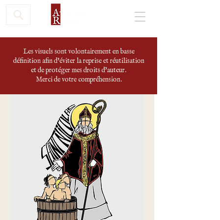
Les visuels sont volontairement en basse
définition afin d'éviter la reprise et réutilisation
et de protéger mes droits d'auteur.
Merci de votre compréhension.