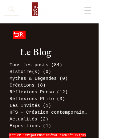
Le Blog
Tous les posts
(84)
84 posts
Histoire(s)
(0)
0 post
Mythes & Légendes
(0)
0 post
Créations
(8)
8 posts
Réflexions Perso
(12)
12 posts
Réflexions Philo
(0)
0 post
Les Invités
(1)
1 post
HFS - Création contemporaine
(1)
1 post
Actualités
(2)
2 posts
Expositions
(1)
1 post
metier
livre
patrimoine
évolution
réflexions