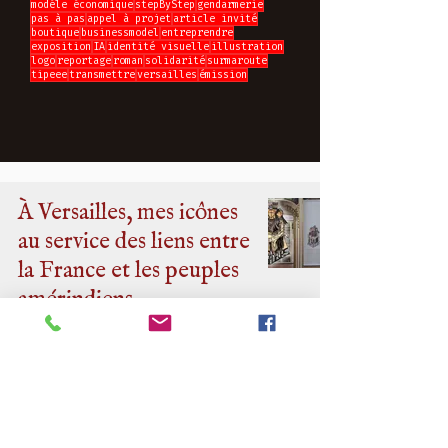
modéle économique
stepByStep
gendarmerie
pas à pas
appel à projet
article invité
boutique
businessmodel
entreprendre
exposition
IA
identité visuelle
illustration
logo
reportage
roman
solidarité
surmaroute
tipeee
transmettre
versailles
émission
À Versailles, mes icônes
au service des liens entre
la France et les peuples
amérindiens
Redpaln
6 juil.