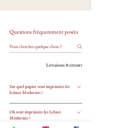
Questions fréquemment posées
Icônes modernes
Livraisons & retours
Sur Commande - Sur 
Sur quel papier sont imprimées les
Icônes Modernes ?
Chaque icône est imprimée sur le papier
Woodstock bettula de chez Fedrigoni, un
Où sont imprimées les Icônes
Modernes ?
papetier Italien. Ce papier est très
légèrement teinté, d'aspect lisse. J'utilise un