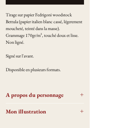
Tirage sur papier Fedrigoni woodstock
Bettula (papier italien blanc cassé, légerement
moucheté, teinté dans la masse).
Grammage 170gr/m², touché doux et lisse.
Non ligné.
Signé sur l'avant.
Disponible en plusieurs formats.
A propos du personnage
Alienor d'Aquitaine est une souveraine
Mon illustration
renommée du moyen âge. Reine à la fois de
France mais aussi d'Angleterre, elle a eu
Cette illustration est inspirée de la miniature
beaucoup d'influence politique à cette