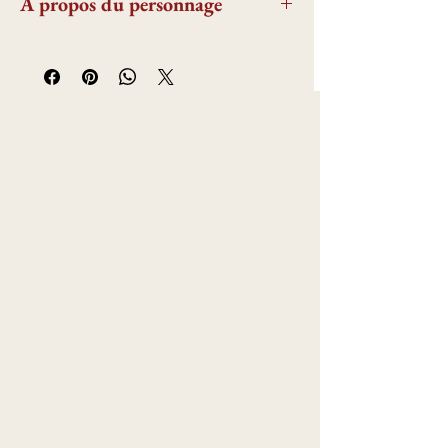
A propos du personnage
Hortense de Beauharnais, reine de Hollande et
duchesse de Saint Leu, épouse le frère de
Napoléon Bonaparte et donne naissance à
trois garcons, dont le troisième sera le célèbre
Napoléon III
.