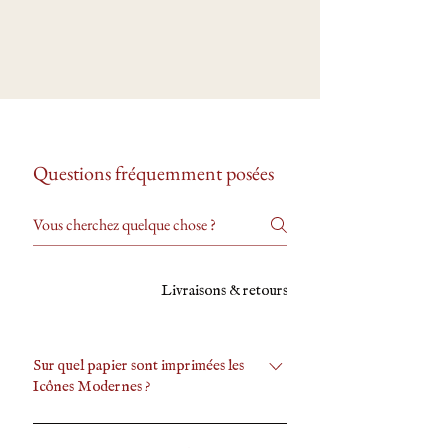
Questions fréquemment posées
Icônes modernes
Livraisons & retours
Sur Commande - Sur 
Sur quel papier sont imprimées les
Icônes Modernes ?
Chaque icône est imprimée sur le papier