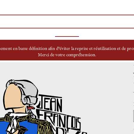
S ICÔNES
PERSONNALISABLES
LIVRES
BLOG
A P
 EMPIRE
SECOND EMPIRE
XXÈME SIÉCLE
SOUVERAINES
FICTION
ement en basse définition afin d'éviter la reprise et réutilisation et de pr
Merci de votre compréhension.