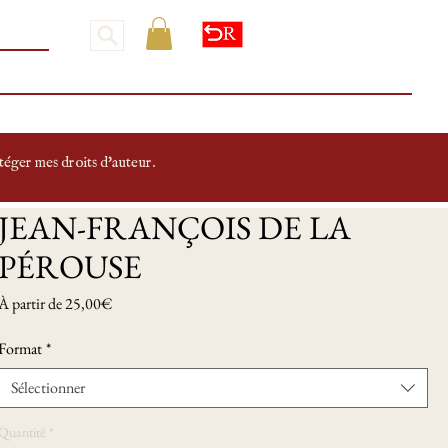
ROPOS
SAINTS-PATRONS
SYMBOLES & ARMOIRIES
MONUMENTS
otéger mes droits d'auteur.
JEAN-FRANÇOIS DE LA
PÉROUSE
Prix
À partir de
25,00€
promotionnel
Format
*
Sélectionner
Quantité
*