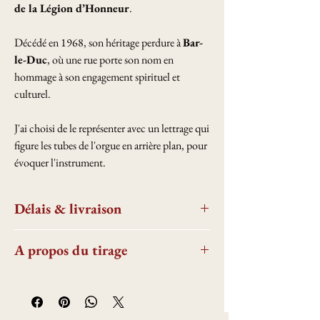
de la Légion d’Honneur
.
Décédé en 1968, son héritage perdure à
Bar-
le-Duc
, où une rue porte son nom en
hommage à son engagement spirituel et
culturel.
J'ai choisi de le représenter avec un lettrage qui
figure les tubes de l'orgue en arrière plan, pour
évoquer l'instrument.
Délais & livraison
Le délai de livraison est souvent d'environ une
A propos du tirage
semaine, avec un envoi le plus souvent le
lendemain de la commande pour les A3 et A4.
Chaque tirage est réalisé en France
Pour les tirages A2,A1 et A0, les délais sont de
directement dans mon atelier, avec des encres
15 jours.
Epson professionnelles, sur papier Fédrigoni