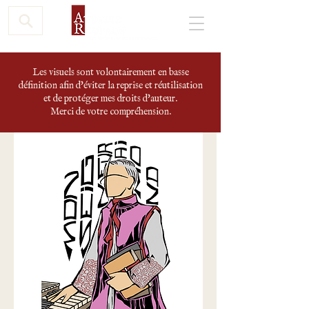
Les visuels sont volontairement en basse
définition afin d'éviter la reprise et réutilisation
et de protéger mes droits d'auteur.
Merci de votre compréhension.