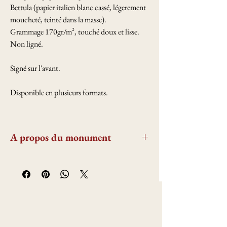
Bettula (papier italien blanc cassé, légerement
moucheté, teinté dans la masse).
Grammage 170gr/m², touché doux et lisse.
Non ligné.
Signé sur l'avant.
Disponible en plusieurs formats.
A propos du monument
La magnifique église fortifiée de Toucy, dans
l'Yonne, construite entre le XVème et XVIème
siècle. On y voit deux tours fortifiées : la "tour
des évèques" équipée de canonières est la plus
impressionnante ; la "tour Saint-Michel"
flanquée de ses meurtières.