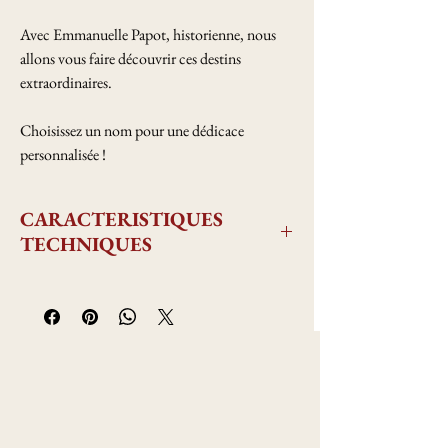
Avec Emmanuelle Papot, historienne, nous
allons vous faire découvrir ces destins
extraordinaires.
Choisissez un nom pour une dédicace
personnalisée !
CARACTERISTIQUES
TECHNIQUES
Environ 70 pages
format A4
reliure carrée collée
papier intérieur 170gr mat
30 illustrations et textes