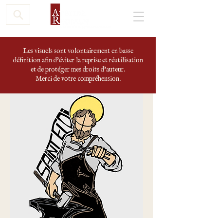
Les visuels sont volontairement en basse
définition afin d'éviter la reprise et réutilisation
et de protéger mes droits d'auteur.
Merci de votre compréhension.