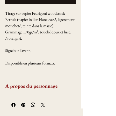
Tirage sur papier Fedrigoni woodstock
Bettula (papier italien blanc cassé, légerement
moucheté, teinté dans la masse).
Grammage 170gr/m², touché doux et lisse.
Non ligné.
Signé sur l'avant.
Disponible en plusieurs formats.
A propos du personnage
Les frères Buvignier : figures de
l’industrie et de la modernisation de
Verdun
Les frères Buvignier, originaires de Verdun,