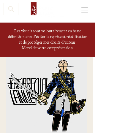
Les visuels sont volontairement en basse
définition afin d'éviter la reprise et réutilisation
et de protéger mes droits d'auteur.
Merci de votre compréhension.