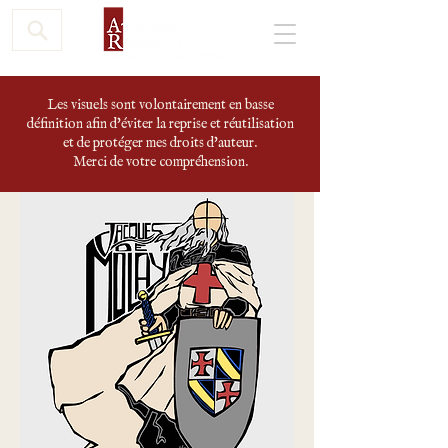
Les visuels sont volontairement en basse
définition afin d'éviter la reprise et réutilisation
et de protéger mes droits d'auteur.
Merci de votre compréhension.