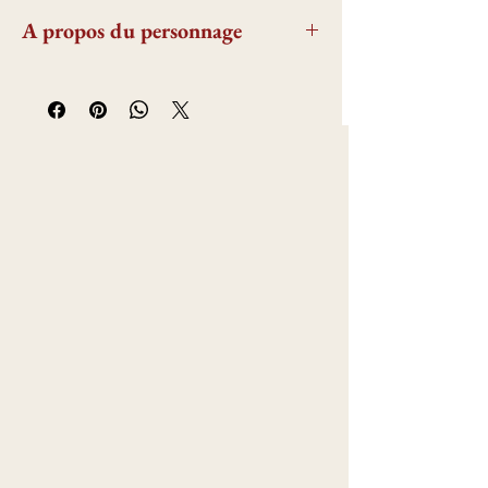
A propos du personnage
Le dernier maître de l’ordre du Temple, il est
élu en 1292 à Chypre pour le diriger. A cette
époque, la réputation des templiers est
affaiblie après la chute de nombre lieux sacrés.
Jacques de Molay aura pour objectif de
reconquérir ces lieux saints pour maintenir
l’ordre, mais il se fera arrêter par Philippe le
Bel. Suite à un procès et non soutenu par les
autres souverains ni par le Pape Clément V, il
sera exécuté en 1314 sur un bûcher.