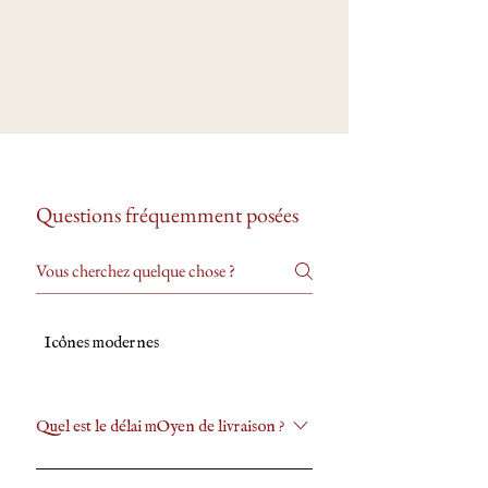
Questions fréquemment posées
Icônes modernes
Livraisons & retours
Sur Commande - Sur 
Quel est le délai mOyen de livraison ?
J'essaye d'envoyer votre commande au plus